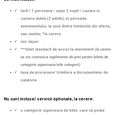
CITY
tarif / 1 persoana / sejur 2 nopti / cazare in
BREAK
camera dubla (2 adulti), in perioada
BILETE
evenimentului, la unul dintre hotelurile din oferta,
DE
sau similar, *la cerere.
AVION
mic dejun
EVENIMENTE
***bilet standard de acces la eveniment
(la cerere
se vor comunica suplimente de pret pentru bilete de
categorie superioara/alte categorii)
taxa de procesare/ trimitere a documentelor de
calatorie
Nu sunt incluse/ servicii optionale, la cerere:
o categorie superioara de bilet, care se poate