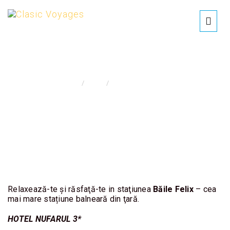
BAILE FELIX
INSPIRATIE
DE
Home
Tours
/
Vacante in Romania
CALATORIE
OFERTA
SEJUR
REDESCOPERA
ROMANIA
Relaxează-te și răsfaţă-te in staţiunea
Băile Felix
– cea
mai mare stațiune balneară din ţară.
EXOTICE/
CIRCUITE
HOTEL NUFARUL 3*