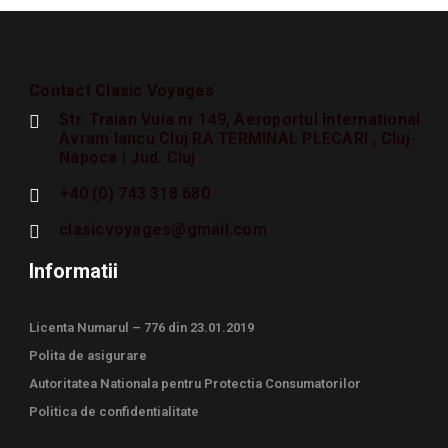
Contact Clasic Voyages
Str. Traian Vuia nr 149, Aeroportul International
Avram Iancu Cluj RA TERMINAL PLECARI , Cluj-
Napoca | Jud. Cluj
+40 (0) 743 318 680
clasicvoyages@gmail.com
Informatii
Licenta Numarul – 776 din 23.01.2019
Polita de asigurare
Autoritatea Nationala pentru Protectia Consumatorilor
Politica de confidentialitate