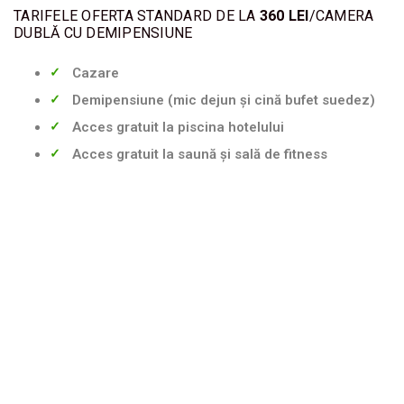
TARIFELE OFERTA STANDARD DE LA
360 LEI
/CAMERA
CITY
DUBLĂ CU DEMIPENSIUNE
BREAK
Cazare
BILETE
Demipensiune (mic dejun și cină bufet suedez)
DE
AVION
Acces gratuit la piscina hotelului
Acces gratuit la saună și sală de fitness
EVENIMENTE