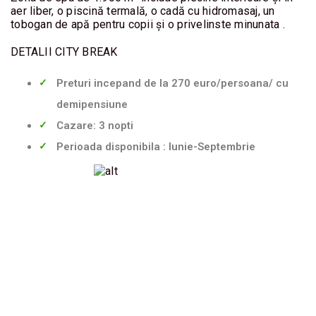
aer liber, o piscină termală, o cadă cu hidromasaj, un
CITY
tobogan de apă pentru copii şi o privelinste minunata .
BREAK
DETALII CITY BREAK
BILETE
DE
Preturi incepand de la 270 euro/persoana/ cu
AVION
demipensiune
Cazare: 3 nopti
EVENIMENTE
Perioada disponibila : Iunie-Septembrie