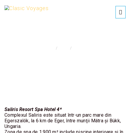
UNGARIA-SALIRIS, BAI TERMALE
INSPIRATIE
DE
Home
Tours
/
City Break
CALATORIE
OFERTA
SEJUR
REDESCOPERA
ROMANIA
Saliris Resort Spa Hotel 4*
Complexul Saliris este situat într-un parc mare din
EXOTICE/
Egerszalók, la 6 km de Eger, între munţii Mátra şi Bükk,
CIRCUITE
Ungaria.
Zona de spa de 1.900 m² include piscine interioare şi în